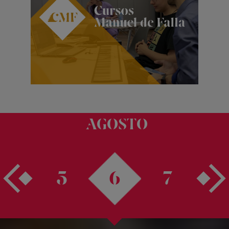
AGOSTO
5
6
7