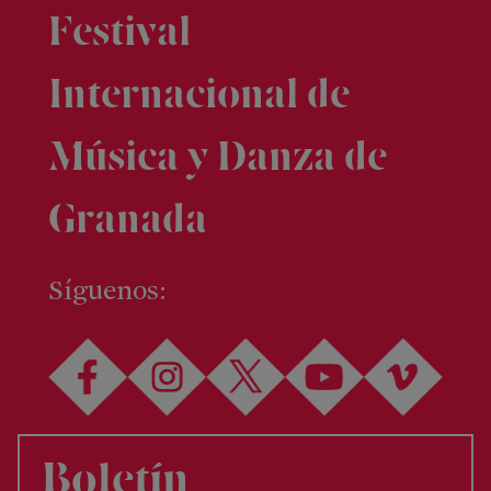
Festival
Internacional de
Música y Danza de
Granada
FEX
Síguenos:
Presentación
Programa
completo
FEX
Entradas
y
Boletín
normas