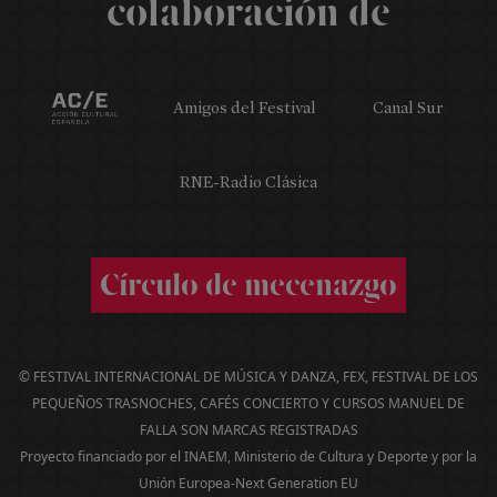
colaboración de
Carteles
Datos
Libros
Históricos
Amigos del Festival
Canal Sur
Así
fue
2025
RNE-Radio Clásica
75
Festival
en
Círculo de mecenazgo
datos
Así
fue
2025
© FESTIVAL INTERNACIONAL DE MÚSICA Y DANZA, FEX, FESTIVAL DE LOS
collage
PEQUEÑOS TRASNOCHES, CAFÉS CONCIERTO Y CURSOS MANUEL DE
FALLA SON MARCAS REGISTRADAS
Proyecto financiado por el INAEM, Ministerio de Cultura y Deporte y por la
Unión Europea-Next Generation EU