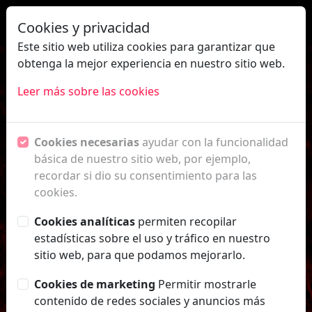
|
ES
EN
Cookies y privacidad
Este sitio web utiliza cookies para garantizar que
obtenga la mejor experiencia en nuestro sitio web.
Leer más sobre las cookies
Cookies necesarias
ayudar con la funcionalidad
básica de nuestro sitio web, por ejemplo,
recordar si dio su consentimiento para las
cookies.
Cookies analíticas
permiten recopilar
Galardones a la 75 edición
estadísticas sobre el uso y tráfico en nuestro
sitio web, para que podamos mejorarlo.
El Festival de Granada despide
su 75 edición con dos
Cookies de marketing
Permitir mostrarle
Previous
Next
galardones que reconocen su
contenido de redes sociales y anuncios más